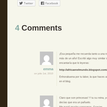
Twitter
Facebook
4
Comments
¡Esa pequeña me recuerda tanto a una n
más de un año! Escribí algo muy similar 
encantaría que lo leyeras:
emma
http://africaenelmundo.blogspot.com
on julio 1st, 2010
Enhorabuena por tu labor, la que haces all
en el blog.
Claro que son princesas! Y tu su reina, y
decías que era un pañuelo.
Me gustó mucho conoceros. Gracias