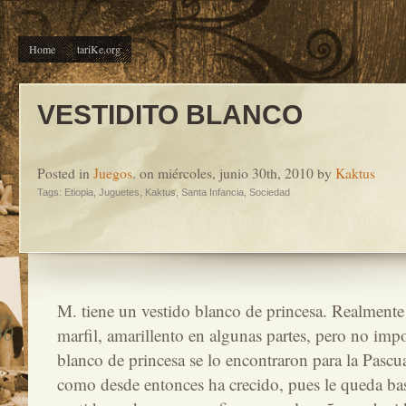
Home
tariKe.org
VESTIDITO BLANCO
Posted in
Juegos
. on miércoles, junio 30th, 2010 by
Kaktus
Tags:
Etiopia
,
Juguetes
,
Kaktus
,
Santa Infancia
,
Sociedad
M. tiene un vestido blanco de princesa. Realmente 
JUN
30
marfil, amarillento en algunas partes, pero no imp
blanco de princesa se lo encontraron para la Pascua
como desde entonces ha crecido, pues le queda bas