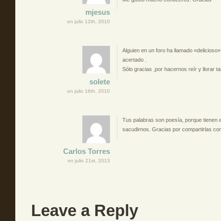
mjesus
on julio 12th, 2010
Alguien en un foro ha llamado «delicioso»
acertado .
Sólo gracias ,por hacernos reír y llorar t
solete
on julio 16th, 2010
Tus palabras son poesía, porque tienen el
sacudirnos. Gracias por compartirlas co
Carlos Torres
on julio 21st, 2013
Leave a Reply