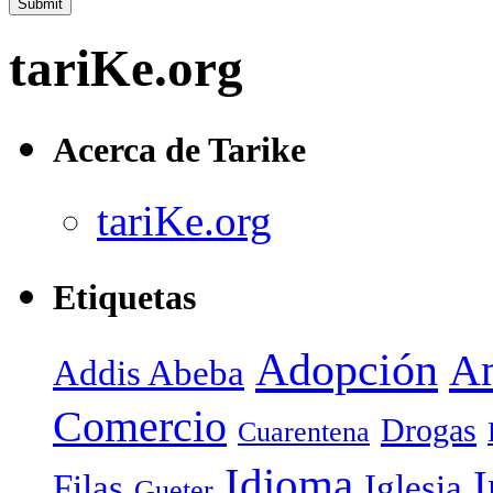
tariKe.org
Acerca de Tarike
tariKe.org
Etiquetas
Adopción
Am
Addis Abeba
Comercio
Drogas
Cuarentena
Idioma
I
Filas
Iglesia
Gueter