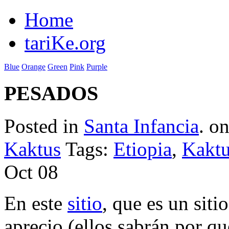
Home
tariKe.org
Blue
Orange
Green
Pink
Purple
PESADOS
Posted in
Santa Infancia
. o
Kaktus
Tags:
Etiopia
,
Kakt
Oct
08
En este
sitio
, que es un sit
aprecio (ellos sabrán por q