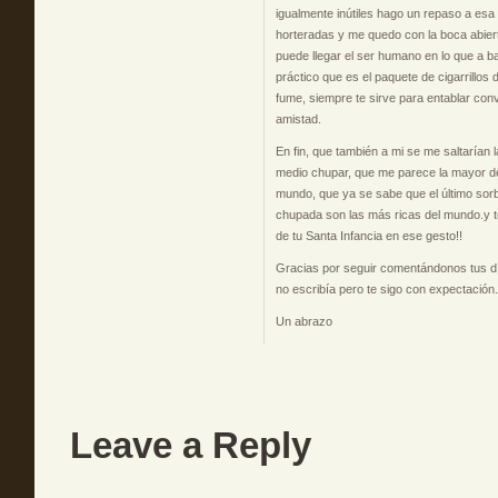
igualmente inútiles hago un repaso a esa
horteradas y me quedo con la boca abie
puede llegar el ser humano en lo que a ba
práctico que es el paquete de cigarrillos 
fume, siempre te sirve para entablar con
amistad.
En fin, que también a mi se me saltarían 
medio chupar, que me parece la mayor de
mundo, que ya se sabe que el último sorbo
chupada son las más ricas del mundo.y te
de tu Santa Infancia en ese gesto!!
Gracias por seguir comentándonos tus dí
no escribía pero te sigo con expectación.
Un abrazo
Leave a Reply