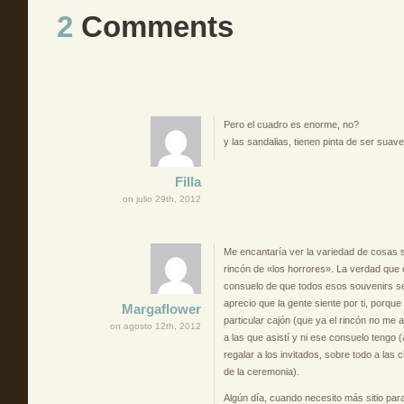
2
Comments
Pero el cuadro es enorme, no?
y las sandalias, tienen pinta de ser suave
Filla
on julio 29th, 2012
Me encantaría ver la variedad de cosas s
rincón de «los horrores». La verdad que 
consuelo de que todos esos souvenirs se
aprecio que la gente siente por ti, porqu
Margaflower
particular cajón (que ya el rincón no me 
on agosto 12th, 2012
a las que asistí y ni ese consuelo tengo (
regalar a los invitados, sobre todo a las c
de la ceremonia).
Algún día, cuando necesito más sitio par