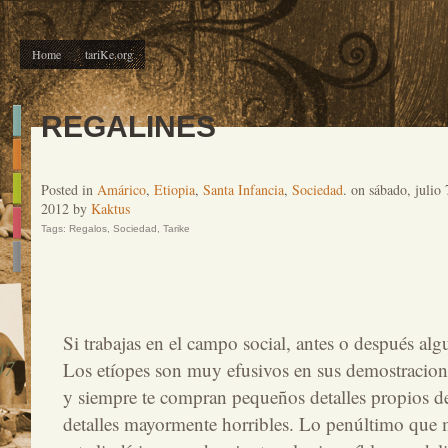
Home
tariKe.org
REGALINES
Posted in
Amárico
,
Etiopia
,
Santa Infancia
,
Sociedad
. on sábado, julio 
2012 by
Kaktus
Tags:
Regalos
,
Sociedad
,
Tarike
Si trabajas en el campo social, antes o después algu
JUL
07
Los etíopes son muy efusivos en sus demostracion
y siempre te compran pequeños detalles propios d
detalles mayormente horribles. Lo penúltimo que 