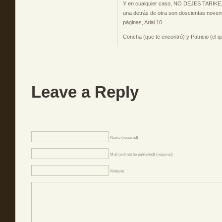
Y en cualquier caso, NO DEJES TARIKE. 
una detrás de otra son doscientas nove
páginas, Arial 10.
Concha (que te encontró) y Patricio (el q
Leave a Reply
Name (required)
Mail (will not be published) (required)
Website