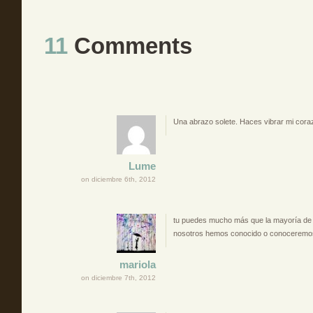
11
Comments
Una abrazo solete. Haces vibrar mi cora
Lume
on diciembre 6th, 2012
tu puedes mucho más que la mayoría de
nosotros hemos conocido o conoceremo
mariola
on diciembre 7th, 2012