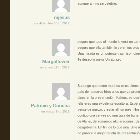
aunque ahí no se celebre.
mjesus
on diciembre 30th, 2012
seguro que todo el mundo lo verá en tus 
seguro que ella también lo ve en tus ojos 
Una mirada es un potente trasmisor, dire
Te deseo lo mejor Un abrazo
Margaflower
on enero 11th, 2013
Supongo que como muchos otros dimos co
país de nuestros hijos a los que ya pro
dices en la presentación, Kaktus, es que
feliz eres una excelente escritora. Espera
Patricio y Concha
veinte de marzo, y estar allí un mes. No
on marzo 3rd, 2013
contigo una cerveza o una taza de buna y
de Alanis, del románico alto aragonés, d
desgobierna. En fin, de lo que sea. Si te
no parece la mejor tarjeta de presentació