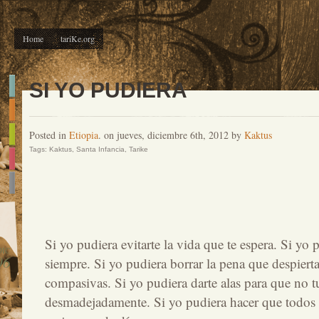
Home
tariKe.org
SI YO PUDIERA
Posted in
Etiopia
. on jueves, diciembre 6th, 2012 by
Kaktus
Tags:
Kaktus
,
Santa Infancia
,
Tarike
Si yo pudiera evitarte la vida que te espera. Si yo 
DIC
06
siempre. Si yo pudiera borrar la pena que despierta
compasivas. Si yo pudiera darte alas para que no t
desmadejadamente. Si yo pudiera hacer que todos