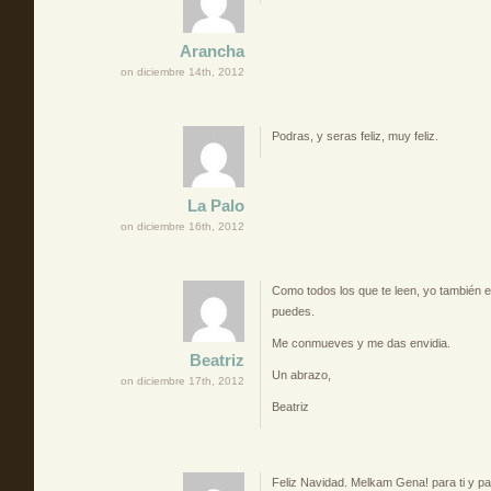
Arancha
on diciembre 14th, 2012
Podras, y seras feliz, muy feliz.
La Palo
on diciembre 16th, 2012
Como todos los que te leen, yo también 
puedes.
Me conmueves y me das envidia.
Beatriz
Un abrazo,
on diciembre 17th, 2012
Beatriz
Feliz Navidad. Melkam Gena! para ti y par