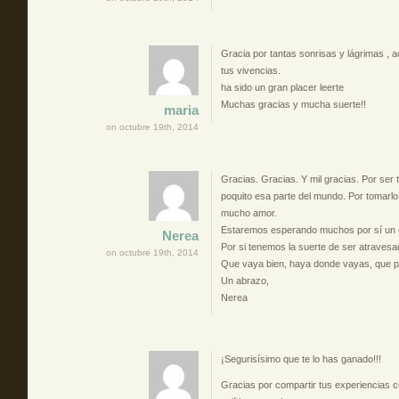
Gracia por tantas sonrisas y lágrimas ,
tus vivencias.
ha sido un gran placer leerte
Muchas gracias y mucha suerte!!
maria
on octubre 19th, 2014
Gracias. Gracias. Y mil gracias. Por ser
poquito esa parte del mundo. Por tomarlo
mucho amor.
Estaremos esperando muchos por sí un d
Nerea
Por si tenemos la suerte de ser atraves
on octubre 19th, 2014
Que vaya bien, haya donde vayas, que pu
Un abrazo,
Nerea
¡Segurisísimo que te lo has ganado!!!
Gracias por compartir tus experiencias c