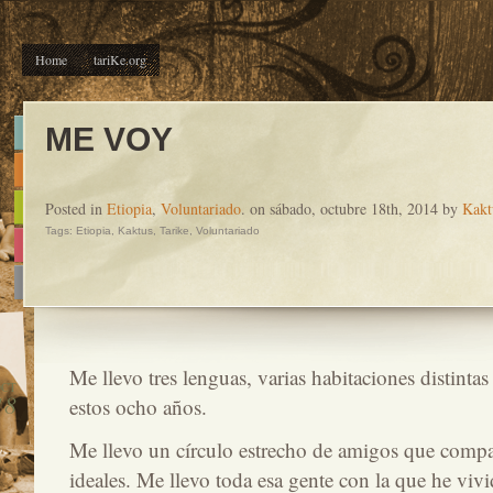
Home
tariKe.org
ME VOY
Posted in
Etiopia
,
Voluntariado
. on sábado, octubre 18th, 2014 by
Kakt
Tags:
Etiopia
,
Kaktus
,
Tarike
,
Voluntariado
Me llevo tres lenguas, varias habitaciones distintas
OCT
18
estos ocho años.
Me llevo un círculo estrecho de amigos que compar
ideales. Me llevo toda esa gente con la que he vi