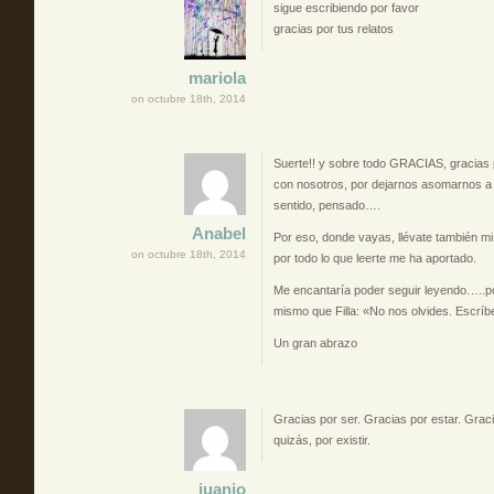
sigue escribiendo por favor
gracias por tus relatos
mariola
on octubre 18th, 2014
Suerte!! y sobre todo GRACIAS, gracias p
con nosotros, por dejarnos asomarnos a p
sentido, pensado….
Anabel
Por eso, donde vayas, llévate también m
on octubre 18th, 2014
por todo lo que leerte me ha aportado.
Me encantaría poder seguir leyendo…..por
mismo que Filla: «No nos olvides. Escr
Un gran abrazo
Gracias por ser. Gracias por estar. Graci
quizás, por existir.
juanjo