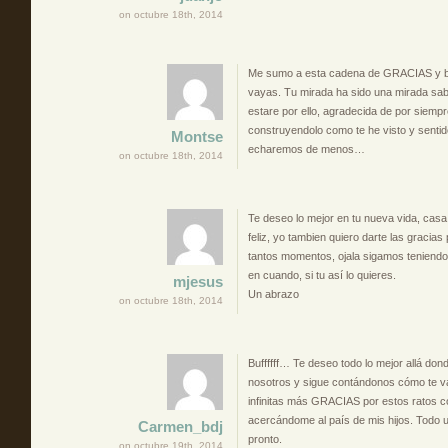
on octubre 18th, 2014
Me sumo a esta cadena de GRACIAS y b
vayas. Tu mirada ha sido una mirada sa
estare por ello, agradecida de por siempre
construyendolo como te he visto y sentid
Montse
echaremos de menos…
on octubre 18th, 2014
Te deseo lo mejor en tu nueva vida, cas
feliz, yo tambien quiero darte las gracia
tantos momentos, ojala sigamos teniendo 
en cuando, si tu así lo quieres.
mjesus
Un abrazo
on octubre 18th, 2014
Buffffff… Te deseo todo lo mejor allá don
nosotros y sigue contándonos cómo te va.
infinitas más GRACIAS por estos ratos c
acercándome al país de mis hijos. Todo un
Carmen_bdj
pronto.
on octubre 19th, 2014