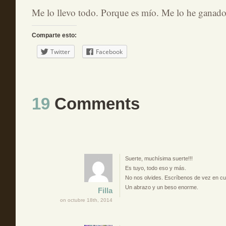
Me lo llevo todo. Porque es mío. Me lo he ganado
Comparte esto:
Twitter
Facebook
19
Comments
Suerte, muchísima suerte!!!
Es tuyo, todo eso y más.
No nos olvides. Escríbenos de vez en 
Un abrazo y un beso enorme.
Filla
on octubre 18th, 2014