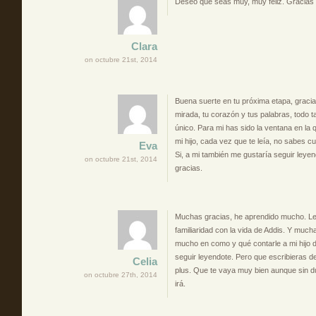
Deseo que seas muy, muy feliz. Gracias
Clara
on octubre 21st, 2014
Buena suerte en tu próxima etapa, graci
mirada, tu corazón y tus palabras, todo 
único. Para mi has sido la ventana en la
mi hijo, cada vez que te leía, no sabes cu
Eva
Si, a mi también me gustaría seguir ley
on octubre 21st, 2014
gracias.
Muchas gracias, he aprendido mucho. Le
familiaridad con la vida de Addis. Y muc
mucho en como y qué contarle a mi hijo 
seguir leyendote. Pero que escribieras d
Celia
plus. Que te vaya muy bien aunque sin du
on octubre 27th, 2014
irá.