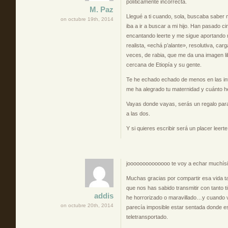
políticamente incorrecta.
M. Paz
Llegué a ti cuando, sola, buscaba saber m
on octubre 19th, 2014
iba a ir a buscar a mi hijo. Han pasado c
encantando leerte y me sigue aportando 
realista, «echá p’alante», resolutiva, carg
veces, de rabia, que me da una imagen li
cercana de Etiopía y su gente.
Te he echado echado de menos en las in
me ha alegrado tu maternidad y cuánto he
Vayas donde vayas, serás un regalo para 
a las dos.
Y si quieres escribir será un placer leerte
joooooooooooooo te voy a echar muchís
Muchas gracias por compartir esa vida tan
que nos has sabido transmitir con tanto t
addis
he horrorizado o maravillado…y cuando v
on octubre 20th, 2014
parecía imposible estar sentada donde e
teletransportado.