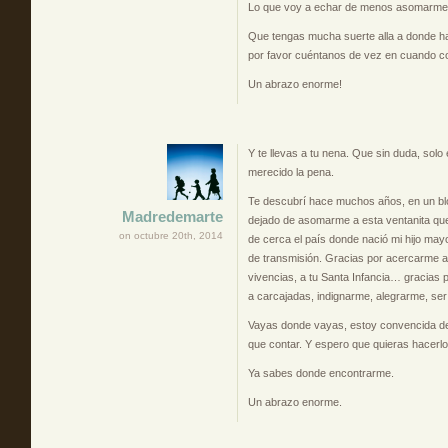
Lo que voy a echar de menos asomarme p
Que tengas mucha suerte alla a donde hay
por favor cuéntanos de vez en cuando com
Un abrazo enorme!
Y te llevas a tu nena. Que sin duda, solo 
merecido la pena.
Te descubrí hace muchos años, en un blo
Madredemarte
dejado de asomarme a esta ventanita qu
on octubre 20th, 2014
de cerca el país donde nació mi hijo may
de transmisión. Gracias por acercarme a tu
vivencias, a tu Santa Infancia… gracias po
a carcajadas, indignarme, alegrarme, ser 
Vayas donde vayas, estoy convencida d
que contar. Y espero que quieras hacerlo
Ya sabes donde encontrarme.
Un abrazo enorme.