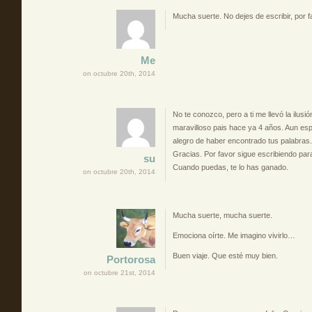
Mucha suerte. No dejes de escribir, por f
Me
on octubre 20th, 2014
No te conozco, pero a ti me llevó la ilus
maravilloso pais hace ya 4 años. Aun espe
alegro de haber encontrado tus palabras.
Gracias. Por favor sigue escribiendo pa
su
Cuando puedas, te lo has ganado.
on octubre 20th, 2014
Mucha suerte, mucha suerte.
Emociona oírte. Me imagino vivirlo…
Buen viaje. Que esté muy bien.
Portorosa
on octubre 21st, 2014