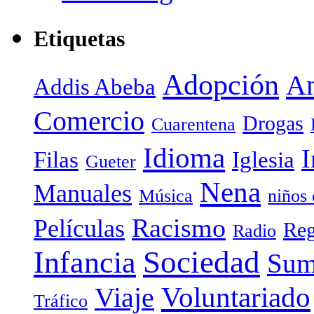
Etiquetas
Adopción
Am
Addis Abeba
Comercio
Drogas
Cuarentena
Idioma
I
Filas
Iglesia
Gueter
Nena
Manuales
Música
niños
Racismo
Películas
Reg
Radio
Sociedad
Infancia
Sum
Voluntariado
Viaje
Tráfico