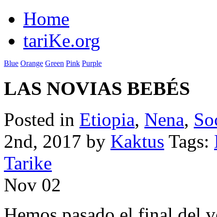
Home
tariKe.org
Blue
Orange
Green
Pink
Purple
LAS NOVIAS BEBÉS
Posted in
Etiopia
,
Nena
,
So
2nd, 2017 by
Kaktus
Tags:
Tarike
Nov
02
Hemos pasado el final del v