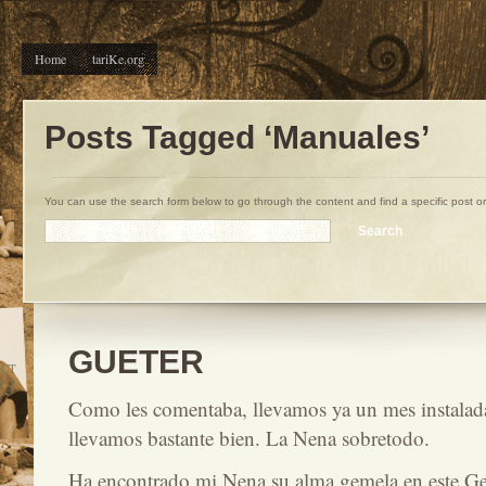
Home
tariKe.org
Posts Tagged ‘Manuales’
You can use the search form below to go through the content and find a specific post o
GUETER
OCT
23
Como les comentaba, llevamos ya un mes instalada
llevamos bastante bien. La Nena sobretodo.
Ha encontrado mi Nena su alma gemela en este Get