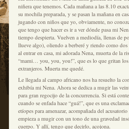
niñera que tenemos. Cada mañana a las 8.10 exacta
su mochila preparada, y se pasan la mañana en casa
jugando con niños que yo, obviamente, no conozc
que tengo que hacer es ir a ver dónde pasa mi Nen
tiempo despierta. Vuelven a mediodía, llenas de po
llueve algo), oliendo a berberé y riendo como dos 
al entrar en casa, mi adorada Nena, muerta de la ri
“mami… you, you, you!”, que es lo que gritan los
extranjeros. Muerta me quedé.
Le llegada al campo africano nos ha resuelto la co
exhibía mi Nena. Ahora se dedica a mugir las veint
para gran regocijo de la concurrencia. Si está cont
cuando se enfada hace “guá!”, que es una exclama
etíopes para amenazar, acompañada del acusatorio 
empieza a mugir con un tono de una gravedad insó
cuerpo. Y allí, tengo que decirlo, acojona.