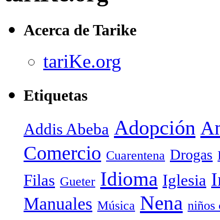
Acerca de Tarike
tariKe.org
Etiquetas
Adopción
Am
Addis Abeba
Comercio
Drogas
Cuarentena
Idioma
I
Filas
Iglesia
Gueter
Nena
Manuales
Música
niños