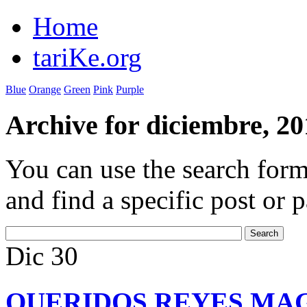
Home
tariKe.org
Blue
Orange
Green
Pink
Purple
Archive for diciembre, 20
You can use the search form
and find a specific post or 
Dic
30
QUERIDOS REYES MA