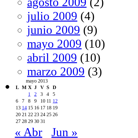
agosto 2009
(2)
julio 2009
(4)
junio 2009
(9)
mayo 2009
(10)
abril 2009
(10)
marzo 2009
(3)
mayo 2013
L
M
X
J
V
S
D
1
2
3
4
5
6
7
8
9
10
11
12
13
14
15
16
17
18
19
20
21
22
23
24
25
26
27
28
29
30
31
« Abr
Jun »