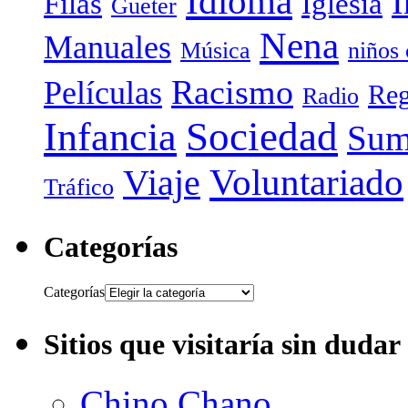
Idioma
I
Filas
Iglesia
Gueter
Nena
Manuales
Música
niños
Racismo
Películas
Reg
Radio
Sociedad
Infancia
Sum
Voluntariado
Viaje
Tráfico
Categorías
Categorías
Sitios que visitaría sin dudar
Chino Chano