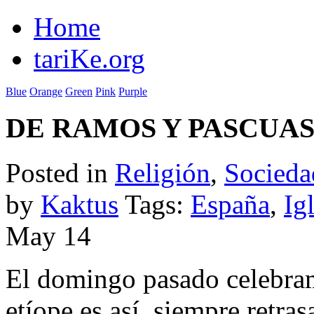
Home
tariKe.org
Blue
Orange
Green
Pink
Purple
DE RAMOS Y PASCUA
Posted in
Religión
,
Socieda
by
Kaktus
Tags:
España
,
Ig
May
14
El domingo pasado celebram
etíope es así, siempre retr