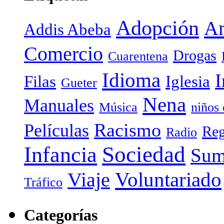
Adopción
Am
Addis Abeba
Comercio
Drogas
Cuarentena
Idioma
I
Filas
Iglesia
Gueter
Nena
Manuales
Música
niños
Racismo
Películas
Reg
Radio
Sociedad
Infancia
Sum
Voluntariado
Viaje
Tráfico
Categorías