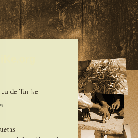
riKe.org
ca de Tarike
rg
uetas