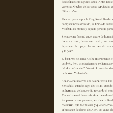
desde hace sólo algunos años. Antes nadie
cercanas.Muchas de las casas sepultadas er
últimos años.
Una vez pasaba por la Ring Road. Koshe se 
completamente desnudo, se tiraba de cabeza
Volaban los buitres y aquella persona parec
Siempre me fascinó aquel cacho de humanid
dureza y como, de vez en cuando, nos recor
la peste en la ropa, en las cortinas de casa
y la peste.
El basurero se llama Koshe (literalmente, su
también. Pero originariamente se llamaba (
“el aire de la salud”. Yo esto lo contaba s
de la risa. Yo también.
Soñaba con hacerme una sesión Trash The D
Serkaddis, cuando llegó del Wollo, cuando e
su hermana, de la que sólo recuerdo el nom
Empezó a morir hace seis años, cuando se 
los pasos de sus paisanos, vivirían en Kosh
ese barrio, que fue mi casa y que recuerdo 
el barranco de detrás del Alert, las calles 