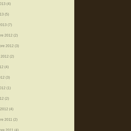
013
(4)
013
(5)
2013
(7)
re 2012
(2)
bre 2012
(3)
 2012
(2)
012
(4)
012
(3)
012
(1)
012
(2)
 2012
(4)
re 2011
(2)
bre 2011
(4)