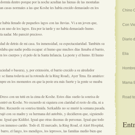
 dormía dentro porque por la noche acudían las hienas de las montañas
an casas normales a las que Koshe les había crecido demasiado en los
Chino 
había llenado de pequeños lagos con las lluvias. Vi a un joven que,
Con Vie
 en uno de los lagos. Era por la tarde y no había demasiado humo.
ía nadar. Me pareció precioso.
Diario 
ad de detrás de mi casa. Su inmensidad, su espectacularidad. También su
daba que nadie podía escapar: el humo que muchos días llenaba el barrio,
Elia
, en los cuerpos y el pelo de la Santa Infancia. La peste y el humo. El humo
Hombre
ciedad o basura), y, por extensión, el barrio crecido a su alrededor
y se llama todavía así la rotonda de la Ring Road), Ayer Tena. En amárico:
iempre en los momentos en que la peste era más fuerte y la gente se meaba
Mama E
ress con un tutú en la cima de Koshe. Estos días sueño la sonrisa de
Road to
ntró en Koshe. No recuerdo ni siquiera con claridad el resto de ella, ni a
bre. Recuerdo su sonrisa tímida. Serkaddis no se murió la semana pasada.
bajó con su madre y su hermana del autobús, y decidieron que, siguiendo
e. Igual que Kiddist. Igual que otras decenas de personas. Igual que todo
Entr
con inmenso cariño. Todo él. El mercado, la Ring Road, el Alert Hospital,
de barro, el fango, los mendigos, los leprosos, las familias medio bien que