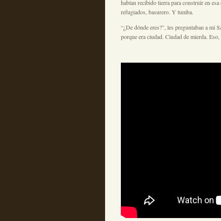
habían recibido tierra para construir en 
refugiados, basurero. Y tumba.
“¿De dónde eres?”, les preguntaban a mi Sa
porque era ciudad. Ciudad de mierda. Eso, 