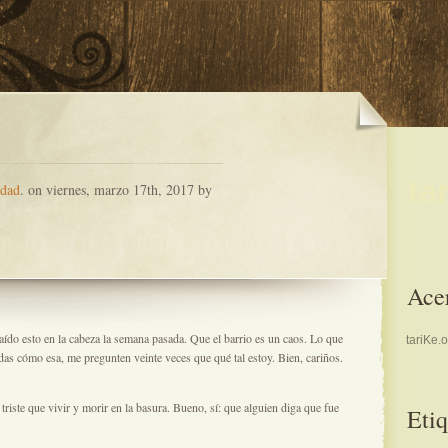
ta
edad
. on viernes, marzo 17th, 2017 by
Acer
aído esto en la cabeza la semana pasada. Que el barrio es un caos. Lo que
tariKe.o
as cómo esa, me pregunten veinte veces que qué tal estoy. Bien, cariños.
iste que vivir y morir en la basura. Bueno, sí: que alguien diga que fue
Etiq