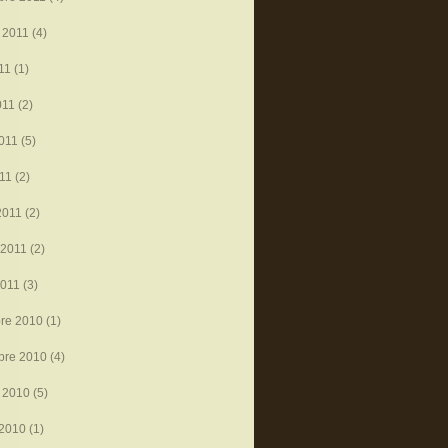
 2011
(4)
11
(1)
011
(2)
011
(5)
011
(2)
2011
(2)
 2011
(2)
2011
(3)
re 2010
(1)
bre 2010
(4)
 2010
(5)
 2010
(1)