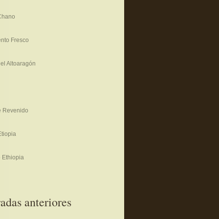
Chano
nto Fresco
del Altoaragón
 Revenido
tiopia
 Ethiopia
adas anteriores