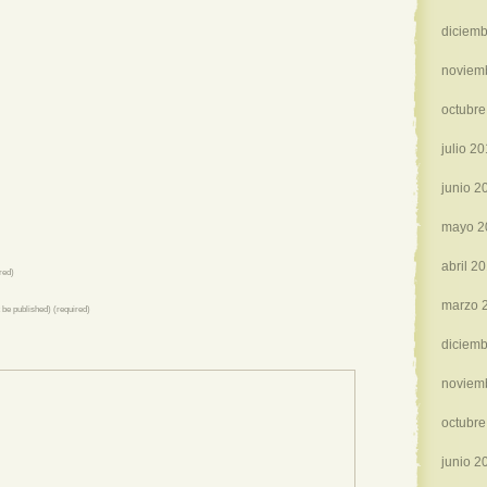
diciemb
noviem
octubre
julio 2
junio 2
mayo 2
abril 2
red)
marzo 
t be published) (required)
diciemb
noviem
octubre
junio 2