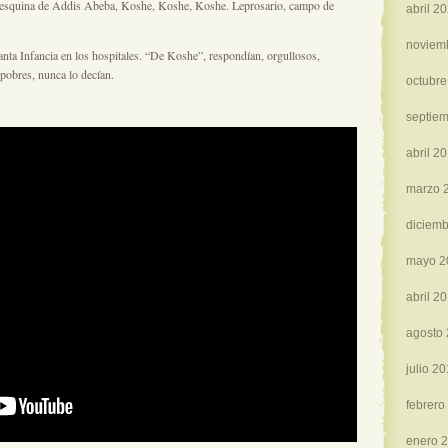
esa esquina de Addis Abeba, Koshe, Koshe, Koshe. Leprosario, campo de
abril 2
noviem
nta Infancia en los hospitales. “De Koshe”, respondían, orgullosos,
pobres, nunca lo decían.
octubre
septie
abril 2
marzo 
diciemb
mayo 2
abril 2
agosto
julio 2
febrero
enero 