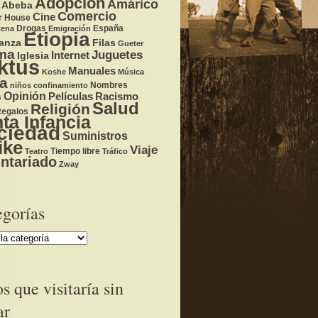
Adopción
Amárico
 Abeba
Comercio
Cine
r House
Drogas
España
tena
Emigración
Etiopia
anza
Filas
Gueter
ma
Juguetes
Internet
Iglesia
ktus
Manuales
Koshe
Música
a
Nombres
niños confinamiento
Opinión
Racismo
Películas
s
Salud
Religión
egalos
ta Infancia
ciedad
Suministros
ike
Viaje
Tiempo libre
Teatro
Tráfico
ntariado
Zway
egorías
as
os que visitaría sin
ar