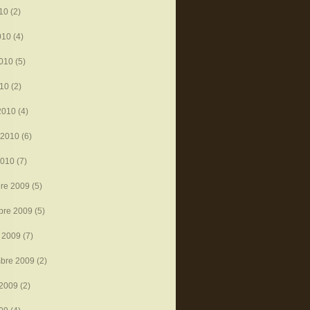
010
(2)
010
(4)
010
(5)
010
(2)
2010
(4)
 2010
(6)
2010
(7)
re 2009
(5)
bre 2009
(5)
 2009
(7)
mbre 2009
(2)
 2009
(2)