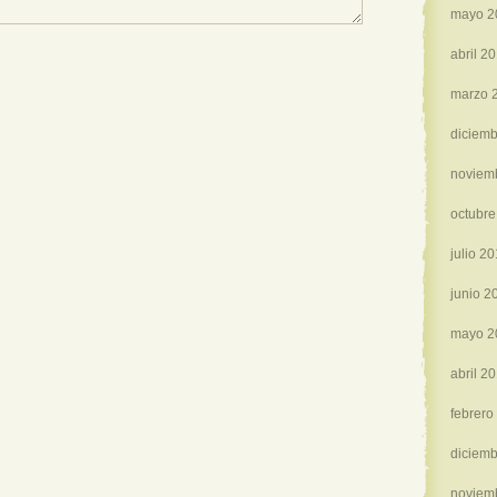
mayo 2
abril 2
marzo 
diciemb
noviem
octubre
julio 2
junio 2
mayo 2
abril 2
febrero
diciemb
noviem