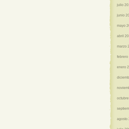
julio 2
junio 2
mayo 2
abril 2
marzo 
febrero
enero 
diciemb
noviem
octubre
septie
agosto