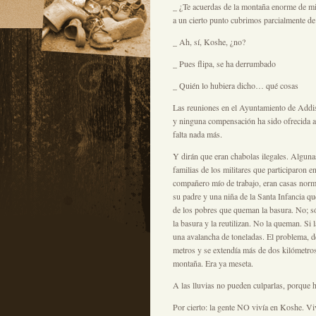
_ ¿Te acuerdas de la montaña enorme de mi
a un cierto punto cubrimos parcialmente de
_ Ah, sí, Koshe, ¿no?
_ Pues flipa, se ha derrumbado
_ Quién lo hubiera dicho… qué cosas
Las reuniones en el Ayuntamiento de Addis
y ninguna compensación ha sido ofrecida a
falta nada más.
Y dirán que eran chabolas ilegales. Algunas
familias de los militares que participaron 
compañero mío de trabajo, eran casas normal
su padre y una niña de la Santa Infancia qu
de los pobres que queman la basura. No; s
la basura y la reutilizan. No la queman. S
una avalancha de toneladas. El problema, d
metros y se extendía más de dos kilómetros
montaña. Era ya meseta.
A las lluvias no pueden culparlas, porque 
Por cierto: la gente NO vivía en Koshe. Viv