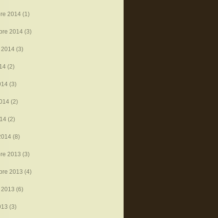
re 2014
(1)
bre 2014
(3)
 2014
(3)
014
(2)
014
(3)
014
(2)
014
(2)
2014
(8)
re 2013
(3)
bre 2013
(4)
 2013
(6)
013
(3)