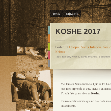
Home
tariKe.org
KOSHE 2017
Posted in
Etiopia
,
Santa Infancia
,
Soci
Kaktus
Tags:
Etiopia
,
Koshe
,
Santa Infancia
,
Sociedad
Me llama la Santa Infancia. Que se les ha c
MAR
más me sorprende es que, incluso en llamad
17
Yo salí. Yo ya no vivo en
Koshe
.
Pienso repetidamente que no hay nada más tr
un accidente.