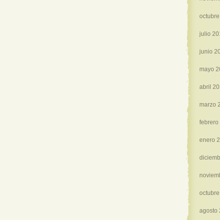
octubre
julio 20
junio 2
mayo 2
abril 2
marzo 
febrero
enero 
diciemb
noviem
octubre
agosto