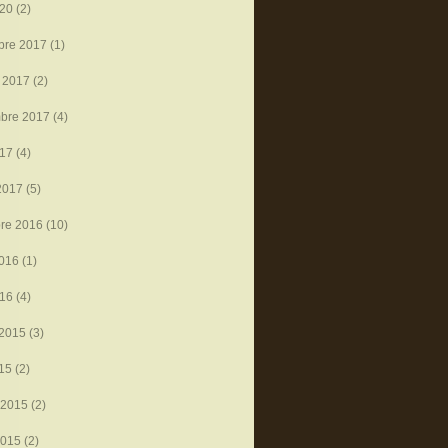
020
(2)
bre 2017
(1)
 2017
(2)
mbre 2017
(4)
017
(4)
2017
(5)
re 2016
(10)
016
(1)
016
(4)
 2015
(3)
015
(2)
 2015
(2)
2015
(2)