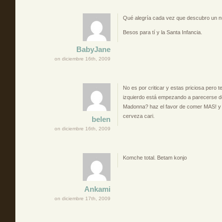
Qué alegría cada vez que descubro un nu
Besos para tí y la Santa Infancia.
BabyJane
on diciembre 16th, 2009
No es por criticar y estas priciosa pero 
izquierdo está empezando a parecerse de
Madonna? haz el favor de comer MAS! y 
cerveza cari.
belen
on diciembre 16th, 2009
Komche total. Betam konjo
Ankami
on diciembre 17th, 2009