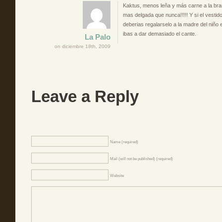
Kaktus, menos leña y más carne a la bra
mas delgada que nunca!!!!! Y si el vestido 
deberias regalarselo a la madre del niño
ibas a dar demasiado el cante.
La Palo
on diciembre 18th, 2009
Leave a Reply
Name (required)
Mail (will not be published) (required)
Website