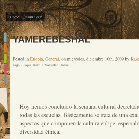
Home
tariKe.org
YAMEREBESHAL
Posted in
Etiopia
,
General
. on miércoles, diciembre 16th, 2009 by
Kakt
Tags:
Etiopia
,
Kaktus
,
Sociedad
,
Tarike
Hoy hemos concluido la semana cultural decretada
DIC
16
todas las escuelas. Básicamente se trata de una exal
aspectos que componen la cultura etíope, especialm
diversidad étnica.