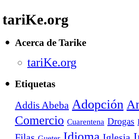
tariKe.org
Acerca de Tarike
tariKe.org
Etiquetas
Adopción
Am
Addis Abeba
Comercio
Drogas
Cuarentena
Idioma
I
Filas
Iglesia
Gueter