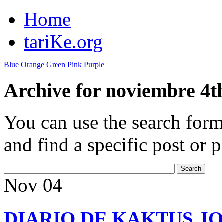
Home
tariKe.org
Blue
Orange
Green
Pink
Purple
Archive for noviembre 4t
You can use the search form
and find a specific post or 
Nov
04
DIARIO DE KAKTUS JO