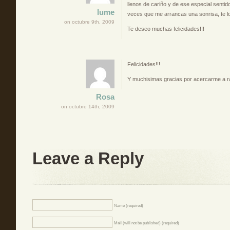
llenos de cariño y de ese especial senti
lume
veces que me arrancas una sonrisa, te l
on octubre 9th, 2009
Te deseo muchas felicidades!!!
Felicidades!!!
Y muchisimas gracias por acercarme a rati
Rosa
on octubre 14th, 2009
Leave a Reply
Name (required)
Mail (will not be published) (required)