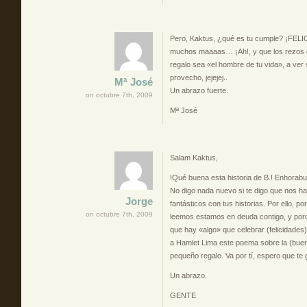
Pero, Kaktus, ¿qué es tu cumple? ¡FEL
muchos maaaas… ¡Ah!, y que los rezos 
regalo sea «el hombre de tu vida», a ver 
provecho, jejejej..
Mª José
Un abrazo fuerte.
on octubre 7th, 2009
Mª José
Salam Kaktus,
!Qué buena esta historia de B.! Enhorabue
No digo nada nuevo si te digo que nos h
Jorge
fantásticos con tus historias. Por ello, p
on octubre 7th, 2009
leemos estamos en deuda contigo, y po
que hay «algo» que celebrar (felicidades)
a Hamlet Lima este poema sobre la (buen
pequeño regalo. Va por tí, espero que te 
Un abrazo.
GENTE