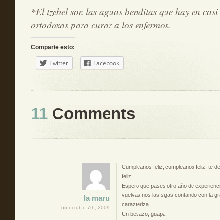
*El tzebel son las aguas benditas que hay en casi 
ortodoxas para curar a los enfermos.
Comparte esto:
Twitter
Facebook
11
Comments
Cumpleaños feliz, cumpleaños feliz, te 
feliz!
Espero que pases otro año de experienc
vuelvas nos las sigas contando con la gra
la maru
carazteriza.
on octubre 7th, 2009
Un besazo, guapa.