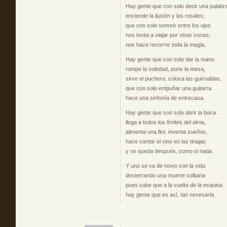
Hay gente que con solo decir una palabr
enciende la ilusión y los rosales;
que con solo sonreír entre los ojos
nos invita a viajar por otras zonas,
nos hace recorrer toda la magia.
Hay gente que con solo dar la mano
rompe la soledad, pone la mesa,
sirve el puchero, coloca las guirnaldas,
que con solo empuñar una guitarra
hace una sinfonía de entrecasa.
Hay gente que con solo abrir la boca
llega a todos los límites del alma,
alimenta una flor, inventa sueños,
hace cantar el vino en las tinajas
y se queda después, como si nada.
Y uno se va de novio con la vida
desterrando una muerte solitaria
pues sabe que a la vuelta de la esquina
hay gente que es así, tan necesaria.