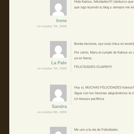
Hola Kaktus, felicidades!!!! (deduzco que 
que sigo leyendo tu blog y siempre me 
Irene
on octubre 7th, 2009
Bonita hisstoria, oye está chica no tendr
Por cierto, Maru el cumple de Kaktus e
ya en faena.
La Palo
FELICIDADES GUAPA!!!!!
on octubre 7th, 2009
Hoy si, MUCHAS FELICIDADES Kaktus!
Sigue con tus historias alegrándonos la 
Un besazo pal Africa
Sandra
on octubre 8th, 2009
Me uno a la ola de Felicidades.