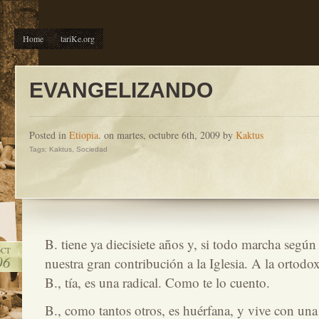
Home
tariKe.org
EVANGELIZANDO
Posted in
Etiopia
. on martes, octubre 6th, 2009 by
Kaktus
Tags:
Kaktus
,
Sociedad
B. tiene ya diecisiete años y, si todo marcha según 
OCT
06
nuestra gran contribución a la Iglesia. A la ortodo
B., tía, es una radical. Como te lo cuento.
B., como tantos otros, es huérfana, y vive con una