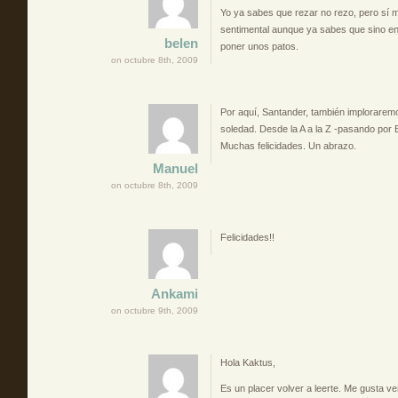
Yo ya sabes que rezar no rezo, pero sí 
sentimental aunque ya sabes que sino en
belen
poner unos patos.
on octubre 8th, 2009
Por aquí, Santander, también imploraremo
soledad. Desde la A a la Z -pasando por 
Muchas felicidades. Un abrazo.
Manuel
on octubre 8th, 2009
Felicidades!!
Ankami
on octubre 9th, 2009
Hola Kaktus,
Es un placer volver a leerte. Me gusta ver