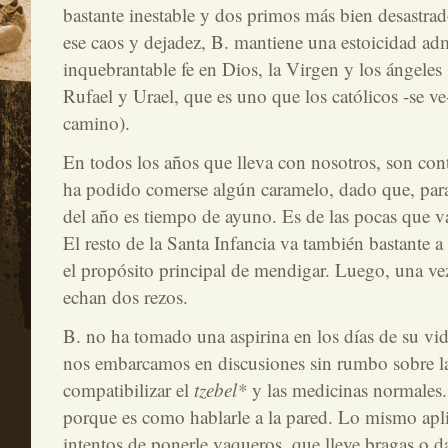
bastante inestable y dos primos más bien desastra
ese caos y dejadez, B. mantiene una estoicidad ad
inquebrantable fe en Dios, la Virgen y los ángeles 
Rufael y Urael, que es uno que los católicos -se v
camino).
En todos los años que lleva con nosotros, son cont
ha podido comerse algún caramelo, dado que, para 
del año es tiempo de ayuno. Es de las pocas que van
El resto de la Santa Infancia va también bastante a 
el propósito principal de mendigar. Luego, una vez 
echan dos rezos.
B. no ha tomado una aspirina en los días de su v
nos embarcamos en discusiones sin rumbo sobre la
compatibilizar el
tzebel*
y las medicinas normales
porque es como hablarle a la pared. Lo mismo apli
intentos de ponerle vaqueros, que lleve bragas o d