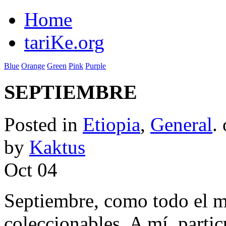
Home
tariKe.org
Blue
Orange
Green
Pink
Purple
SEPTIEMBRE
Posted in
Etiopia
,
General
.
by
Kaktus
Oct
04
Septiembre, como todo el m
coleccionables. A mí, parti