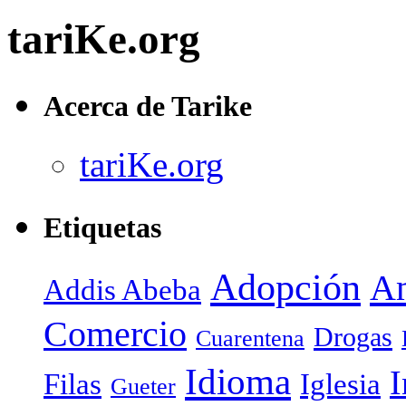
tariKe.org
Acerca de Tarike
tariKe.org
Etiquetas
Adopción
Am
Addis Abeba
Comercio
Drogas
Cuarentena
Idioma
I
Filas
Iglesia
Gueter