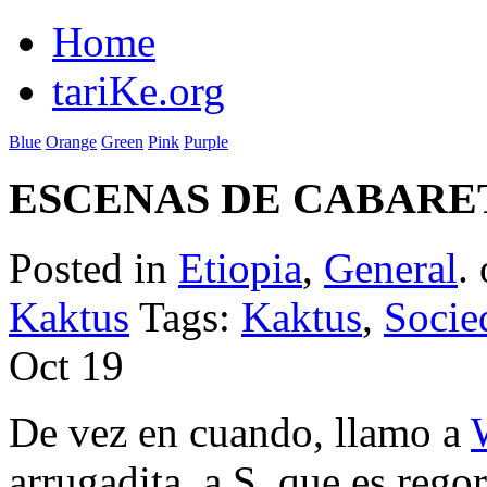
Home
tariKe.org
Blue
Orange
Green
Pink
Purple
ESCENAS DE CABARE
Posted in
Etiopia
,
General
.
Kaktus
Tags:
Kaktus
,
Socie
Oct
19
De vez en cuando, llamo a
arrugadita, a S. que es rego