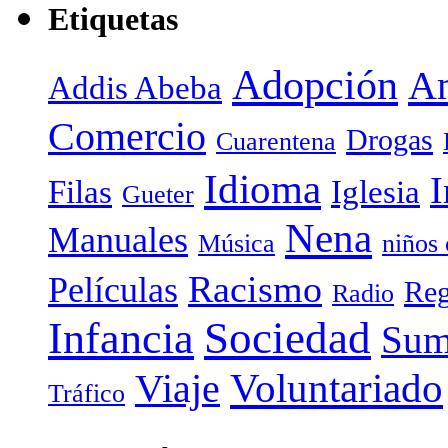
Etiquetas
Adopción
Am
Addis Abeba
Comercio
Drogas
Cuarentena
Idioma
I
Filas
Iglesia
Gueter
Nena
Manuales
Música
niños
Racismo
Películas
Reg
Radio
Sociedad
Infancia
Sum
Voluntariado
Viaje
Tráfico